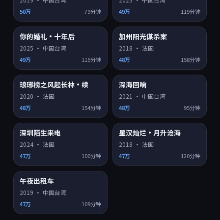
50万
79分钟
49万
119分钟
你的婚礼·十年后
加州阳光谋杀案
HD
HD
8.8
7.4
热门
热门
2025
·
中国台湾
2018
·
法国
49万
115分钟
48万
158分钟
琅琊榜之风起长林·续
深海回响
HD
HD
6.8
8.1
热门
热门
2020
·
法国
2021
·
中国台湾
48万
154分钟
48万
95分钟
深圳陌生来电
星汉灿烂·月升沧海
HD
HD
8.4
7.8
热门
热门
2024
·
法国
2018
·
法国
47万
100分钟
47万
120分钟
午夜出租车
HD
8.6
热门
2019
·
中国台湾
47万
109分钟