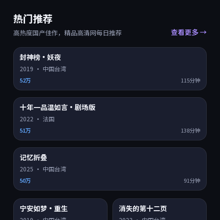
热门推荐
查看更多 →
高热度国产佳作，精品高清网每日推荐
封神榜·妖夜
HD
8.0
热门 TOP
1
2019
·
中国台湾
52万
115分钟
十年一品温如言·剧场版
HD
8.2
热门 TOP
2
2022
·
法国
51万
138分钟
记忆折叠
HD
8.9
热门 TOP
3
2025
·
中国台湾
50万
91分钟
宁安如梦·重生
消失的第十二页
HD
4K超清
8.3
7.2
热门
热门
2019
·
中国台湾
2023
·
中国台湾