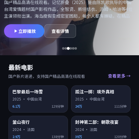
国产精品高清在线观看。记忆折叠（2025）是由陈凯歌执导的中国
台湾爱情题材国产影视作品，全智贤、新垣结衣、汤姆·哈迪等4位
主演领衔出演。海岛度假变成密室困局，每个人都有嫌疑。在精品高
清网可搜索「记忆折叠在线观看」「记忆折叠高清」并享受国产精品
高清在线观看，同类型爱情国产片持续更新。摄影与配乐备受好评，
立即播放
查看详情
适合喜欢院线质感的观众。
最新电影
查看更多 →
国产新片速递，支持国产精品高清在线观看
巴黎最后一场雪
孤注一掷：境外真相
HD
HD
7.9
7.5
2025
·
中国台湾
2025
·
中国台湾
6.1万
129分钟
24万
111分钟
釜山夜行
封神第二部：朝歌夜宴
HD
HD
7.4
7.0
2024
·
法国
2024
·
法国
2.9万
138分钟
39万
120分钟