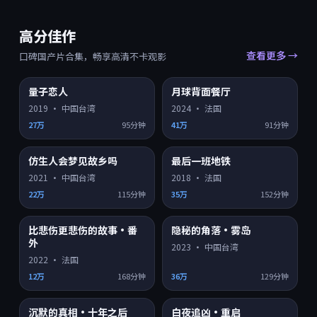
高分佳作
查看更多 →
口碑国产片合集，畅享高清不卡观影
9.4
9.4
量子恋人
月球背面餐厅
HD
HD
2019
·
中国台湾
2024
·
法国
27万
95分钟
41万
91分钟
9.4
9.4
仿生人会梦见故乡吗
最后一班地铁
HD
HD
2021
·
中国台湾
2018
·
法国
22万
115分钟
35万
152分钟
9.3
9.2
比悲伤更悲伤的故事·番
隐秘的角落·雾岛
HD
4K超清
外
2023
·
中国台湾
2022
·
法国
12万
168分钟
36万
129分钟
9.2
9.2
沉默的真相·十年之后
白夜追凶·重启
HD
HD