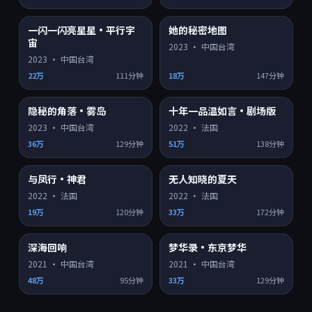
一闪一闪亮星星·平行宇
她的秘密地图
4K超清
4K超清
8.8
9.1
宙
2023
·
中国台湾
2023
·
中国台湾
22万
111分钟
18万
147分钟
隐秘的角落·雾岛
十年一品温如言·剧场版
4K超清
HD
9.2
8.2
2023
·
中国台湾
2022
·
法国
36万
129分钟
51万
138分钟
与凤行·神君
无人知晓的夏天
HD
HD
8.3
8.6
2022
·
法国
2022
·
法国
19万
120分钟
33万
172分钟
深海回响
梦华录·东京梦华
HD
HD
8.1
7.3
2021
·
中国台湾
2021
·
中国台湾
48万
95分钟
33万
129分钟