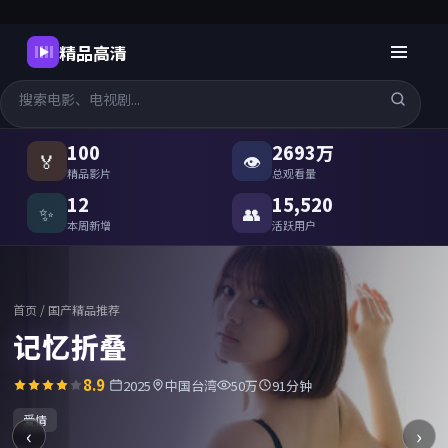
精品高清
国产精品高清在线观看
-
精品高
100
2693万
🏅
👁
精品影片
总观看量
12
15,520
✨
👥
本周新增
活跃用户
首页
/
国产精品推荐
记忆折叠
8.9
2025
中国台湾
50万
91分钟
爱情
‹
›